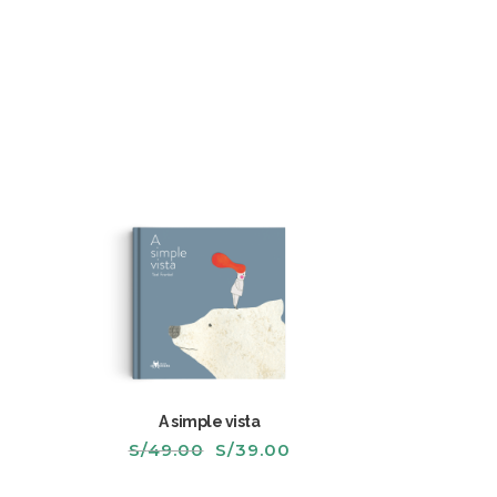
A simple vista
El
El
S/
49.00
S/
39.00
recio
precio
precio
ctual
original
actual