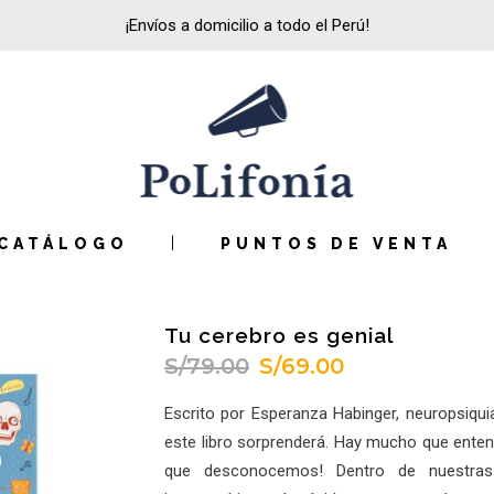
¡Envíos a domicilio a todo el Perú!
CATÁLOGO
PUNTOS DE VENTA
Tu cerebro es genial
S/
79.00
S/
69.00
El
El
precio
precio
Escrito por Esperanza Habinger, neuropsiquiat
original
actual
este libro sorprenderá. Hay mucho que ente
era:
es:
que desconocemos! Dentro de nuestras 
S/79.00.
S/69.00.