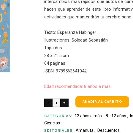
intercambios más rápidos que autos de carre
hacen que aprender de este libro informati
actividades que mantendrán tu cerebro sano 
Texto: Esperanza Habinger
Ilustraciones: Soledad Sebastián
Tapa dura
28 x 21.5 cm
64 páginas
ISBN: 9789563641042
Edad recomendada: 8 años a más.
AÑADIR AL CARRITO
12 años a más
,
8 - 12 años
,
I
CATEGORÍAS:
Ciencias
Amanuta
,
Descuentos
EDITORIALES: