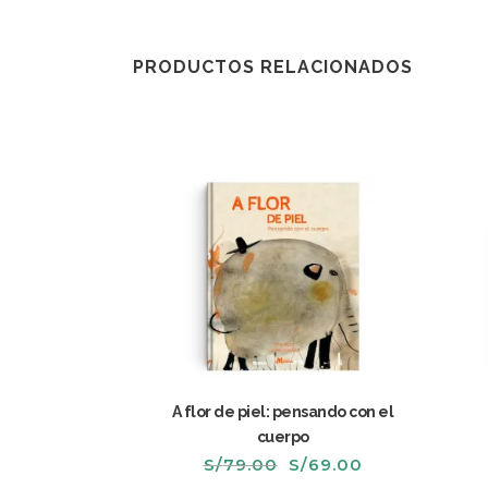
PRODUCTOS RELACIONADOS
A flor de piel: pensando con el
cuerpo
El
El
S/
79.00
S/
69.00
precio
precio