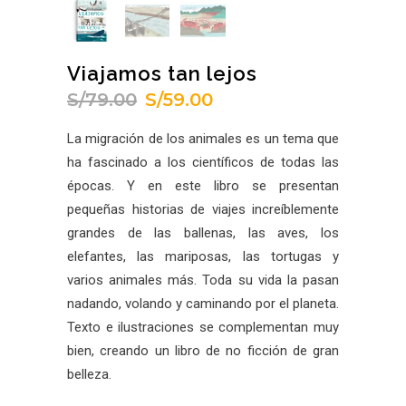
Viajamos tan lejos
S/
79.00
S/
59.00
El
El
precio
precio
La migración de los animales es un tema que
original
actual
ha fascinado a los científicos de todas las
era:
es:
épocas. Y en este libro se presentan
S/79.00.
S/59.00.
pequeñas historias de viajes increíblemente
grandes de las ballenas, las aves, los
elefantes, las mariposas, las tortugas y
varios animales más. Toda su vida la pasan
nadando, volando y caminando por el planeta.
Texto e ilustraciones se complementan muy
bien, creando un libro de no ficción de gran
belleza.