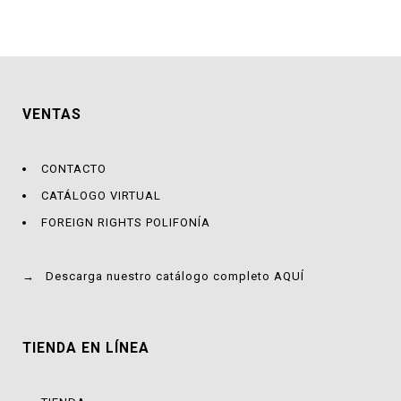
era:
es:
S/59.00.
S/49.00.
VENTAS
CONTACTO
CATÁLOGO VIRTUAL
FOREIGN RIGHTS POLIFONÍA
→
Descarga nuestro catálogo completo AQUÍ
TIENDA EN LÍNEA