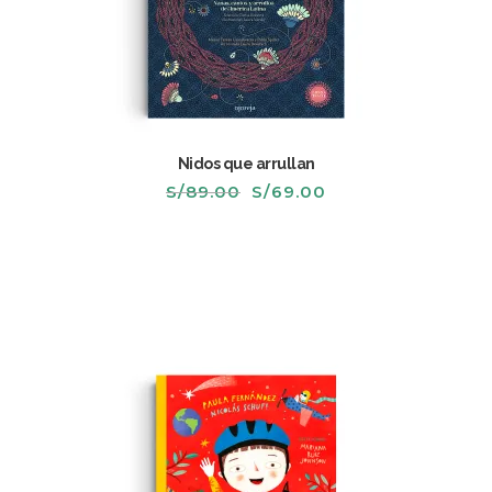
Nidos que arrullan
El
El
S/
89.00
S/
69.00
precio
precio
original
actual
era:
es:
S/89.00.
S/69.00.