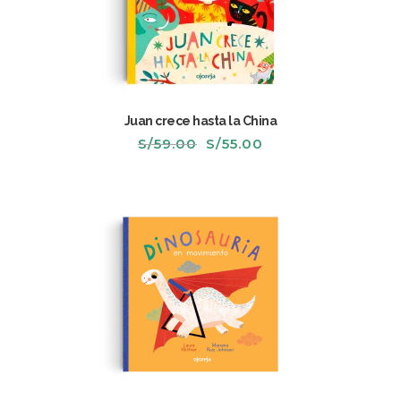
Juan crece hasta la China
El
El
S/
59.00
S/
55.00
precio
precio
original
actual
era:
es:
S/59.00.
S/55.00.