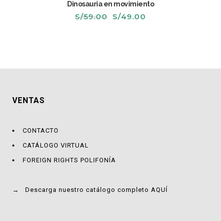
Dinosauria en movimiento
El
El
S/
59.00
S/
49.00
precio
precio
original
actual
era:
es:
S/59.00.
S/49.00.
VENTAS
CONTACTO
CATÁLOGO VIRTUAL
FOREIGN RIGHTS POLIFONÍA
→
Descarga nuestro catálogo completo AQUÍ