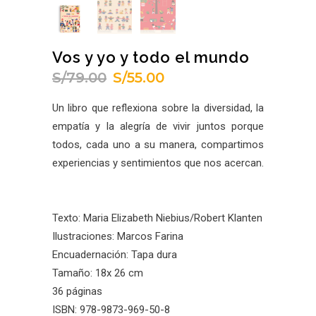
Vos y yo y todo el mundo
S/
79.00
S/
55.00
El
El
precio
precio
Un libro que reflexiona sobre la diversidad, la
original
actual
empatía y la alegría de vivir juntos porque
era:
es:
todos, cada uno a su manera, compartimos
S/79.00.
S/55.00.
experiencias y sentimientos que nos acercan.
Texto: Maria Elizabeth Niebius/Robert Klanten
Ilustraciones: Marcos Farina
Encuadernación: Tapa dura
Tamaño: 18x 26 cm
36 páginas
ISBN: 978-9873-969-50-8