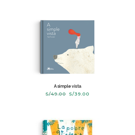
A simple vista
El
El
S/
49.00
S/
39.00
precio
precio
original
actual
era:
es:
S/49.00.
S/39.00.