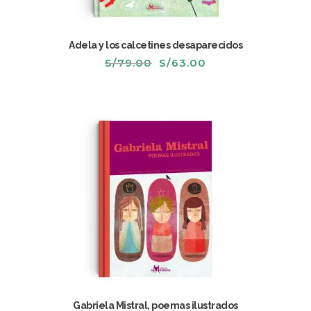
Adela y los calcetines desaparecidos
El
El
S/
79.00
S/
63.00
precio
precio
original
actual
era:
es:
S/79.00.
S/63.00.
Gabriela Mistral, poemas ilustrados