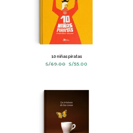
10 niñas piratas
El
El
S/
69.00
S/
55.00
precio
precio
original
actual
era:
es:
S/69.00.
S/55.00.