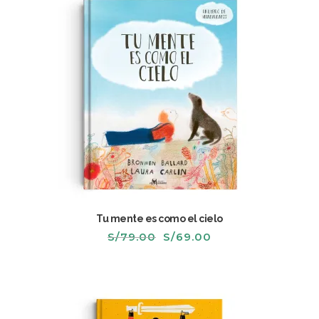
Tu mente es como el cielo
El
El
S/
79.00
S/
69.00
precio
precio
original
actual
era:
es:
S/79.00.
S/69.00.