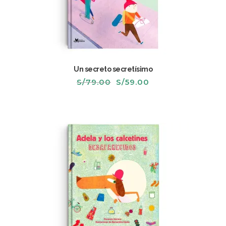
Un secreto secretísimo
El
El
S/
79.00
S/
59.00
precio
precio
original
actual
era:
es:
S/79.00.
S/59.00.