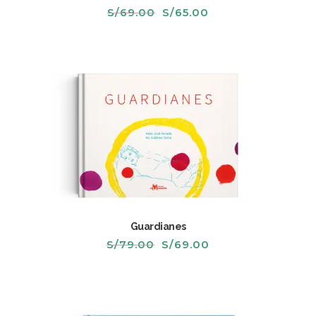
El
El
S/
69.00
S/
65.00
precio
precio
original
actual
era:
es:
S/69.00.
S/65.00.
Guardianes
El
El
S/
79.00
S/
69.00
precio
precio
original
actual
era:
es:
S/79.00.
S/69.00.