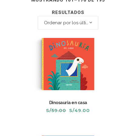
MOSTRANDO 161–176 DE 195
RESULTADOS
Ordenar por los últimos
Dinosauria en casa
El
El
S/
59.00
S/
49.00
precio
precio
original
actual
era:
es:
S/59.00.
S/49.00.