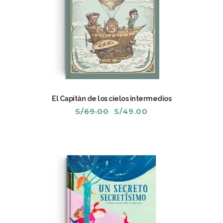
El Capitán de los cielos intermedios
El
El
S/
69.00
S/
49.00
precio
precio
original
actual
era:
es:
S/69.00.
S/49.00.