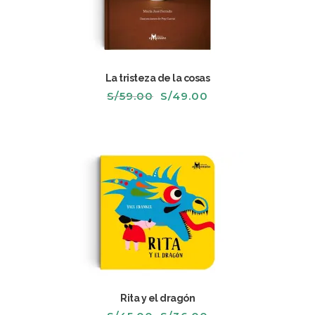
La tristeza de la cosas
El
El
S/
59.00
S/
49.00
precio
precio
original
actual
era:
es:
S/59.00.
S/49.00.
Rita y el dragón