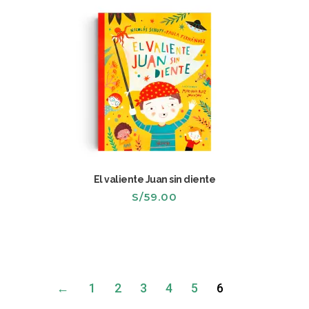
El valiente Juan sin diente
S/
59.00
←
1
2
3
4
5
6