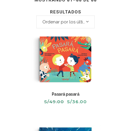
MOSTRANDO 81–88 DE 88
RESULTADOS
Ordenar por los últimos
Pasará pasará
El
El
S/
49.00
S/
36.00
precio
precio
original
actual
era:
es:
S/49.00.
S/36.00.