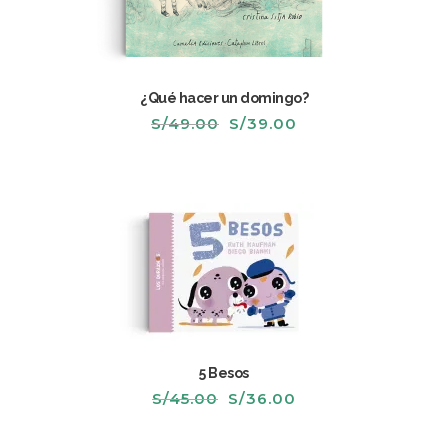
¿Qué hacer un domingo?
El
El
S/
49.00
S/
39.00
precio
precio
original
actual
era:
es:
S/49.00.
S/39.00.
5 Besos
El
El
S/
45.00
S/
36.00
precio
precio
original
actual
era:
es: