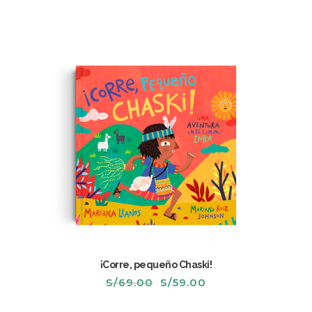
original
actual
era:
es:
S/45.00.
S/36.00.
¡Corre, pequeño Chaski!
El
El
S/
69.00
S/
59.00
precio
precio
original
actual