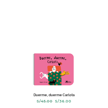
original
actual
era:
es:
S/45.00.
S/36.00.
Duerme, duerme Carlota
El
El
S/
45.00
S/
36.00
precio
precio