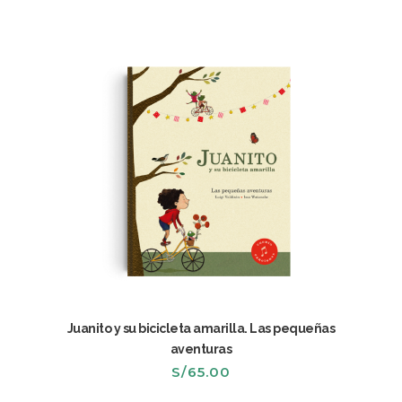
era:
es:
S/69.00.
S/59.00.
Juanito y su bicicleta amarilla. Las pequeñas
aventuras
S/
65.00