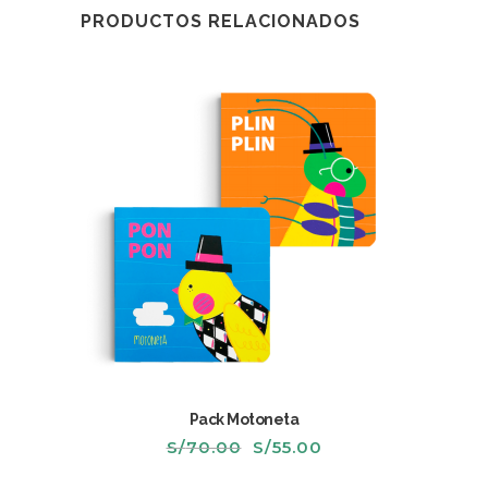
PRODUCTOS RELACIONADOS
Pack Motoneta
El
El
S/
70.00
S/
55.00
precio
precio
original
actual