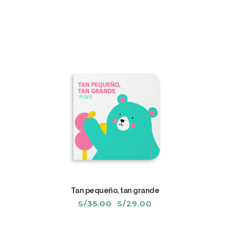
era:
es:
S/70.00.
S/55.00.
Tan pequeño, tan grande
El
El
S/
35.00
S/
29.00
precio
precio
original
actual
era:
es: