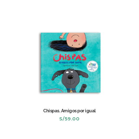
S/35.00.
S/29.00.
Chispas. Amigos por igual
S/
59.00