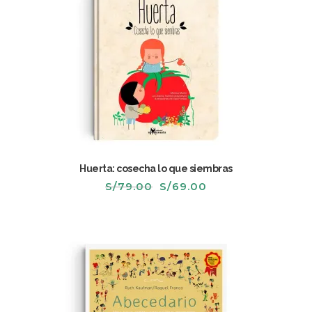
Huerta: cosecha lo que siembras
El
El
S/
79.00
S/
69.00
precio
precio
original
actual
era:
es:
S/79.00.
S/69.00.