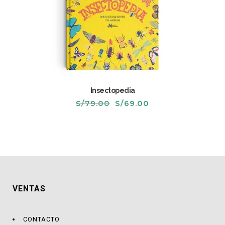
Insectopedia
El
El
S/
79.00
S/
69.00
precio
precio
original
actual
era:
es:
S/79.00.
S/69.00.
VENTAS
CONTACTO