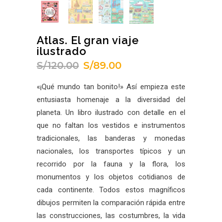
Atlas. El gran viaje
ilustrado
S/
120.00
S/
89.00
El
El
precio
precio
«¡Qué mundo tan bonito!» Así empieza este
original
actual
entusiasta homenaje a la diversidad del
era:
es:
planeta. Un libro ilustrado con detalle en el
S/120.00.
S/89.00.
que no faltan los vestidos e instrumentos
tradicionales, las banderas y monedas
nacionales, los transportes típicos y un
recorrido por la fauna y la flora, los
monumentos y los objetos cotidianos de
cada continente. Todos estos magníficos
dibujos permiten la comparación rápida entre
las construcciones, las costumbres, la vida