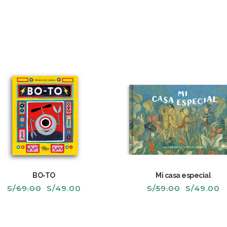
BO-TO
Mi casa especial
El
El
El
El
S/
69.00
S/
49.00
S/
59.00
S/
49.00
precio
precio
precio
p
original
actual
original
a
era:
es:
era:
e
S/69.00.
S/49.00.
S/59.00.
S