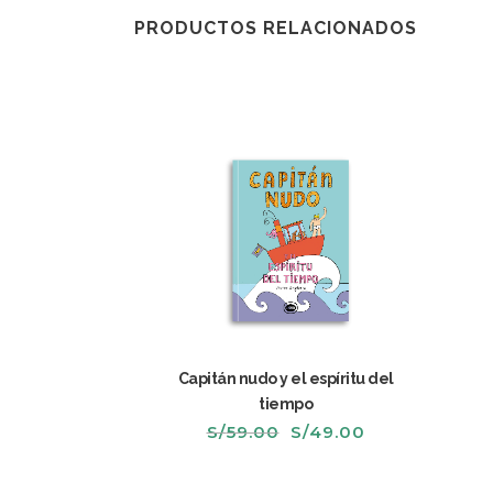
PRODUCTOS RELACIONADOS
Capitán nudo y el espíritu del
tiempo
El
El
S/
59.00
S/
49.00
precio
precio
original
actual
era:
es: