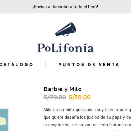
¡Envíos a domicilio a todo el Perú!
CATÁLOGO
PUNTOS DE VENTA
Barbie y Milo
S/
79.00
S/
59.00
El
El
precio
precio
Milo es un niño que sabe muy bien lo que q
original
actual
que quiere desafía los juicios de su papá y d
era:
es:
la aceptación, se cruzan en esta historia q
S/79.00.
S/59.00.