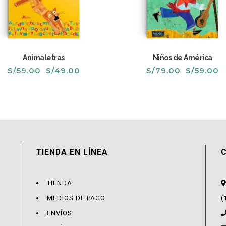
Animaletras
Niños de América
El
El
El
El
S/
59.00
S/
49.00
S/
79.00
S/
59.00
precio
precio
precio
p
original
actual
original
a
era:
es:
era:
e
S/59.00.
S/49.00.
S/79.00.
S
TIENDA EN LÍNEA
TIENDA
MEDIOS DE PAGO
(
ENVÍOS