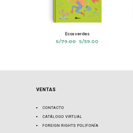
Ecos verdes
El
El
S/
79.00
S/
59.00
precio
precio
original
actual
era:
es:
S/79.00.
S/59.00.
VENTAS
CONTACTO
CATÁLOGO VIRTUAL
FOREIGN RIGHTS POLIFONÍA