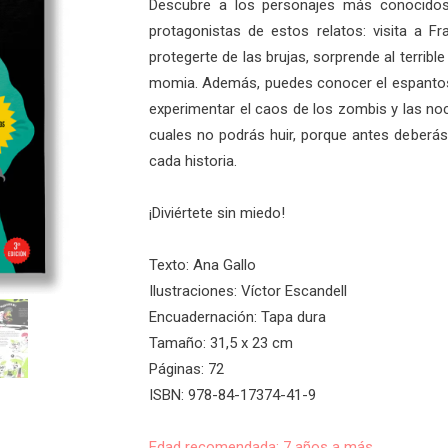
Descubre a los personajes más conocidos d
protagonistas de estos relatos: visita a F
protegerte de las brujas, sorprende al terribl
momia. Además, puedes conocer el espantoso
experimentar el caos de los zombis y las no
cuales no podrás huir, porque antes deberá
cada historia.
¡Diviértete sin miedo!
Texto: Ana Gallo
Ilustraciones: Víctor Escandell
Encuadernación: Tapa dura
Tamaño: 31,5 x 23 cm
Páginas: 72
ISBN: 978-84-17374-41-9
Edad recomendada: 7 años a más