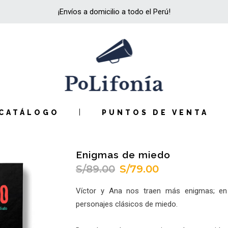
¡Envíos a domicilio a todo el Perú!
CATÁLOGO
PUNTOS DE VENTA
Enigmas de miedo
S/
89.00
S/
79.00
El
El
precio
precio
Víctor y Ana nos traen más enigmas; en 
original
actual
personajes clásicos de miedo.
era:
es:
S/89.00.
S/79.00.