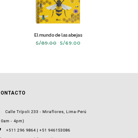
El mundo de las abejas
El
El
S/
89.00
S/
69.00
recio
precio
precio
ctual
original
actual
s:
era:
es:
/59.00.
S/89.00.
S/69.00.
CONTACTO
Calle Trípoli 233 - Miraflores, Lima-Perú
10am - 4pm)
+511 296 9864 | +51 946153086