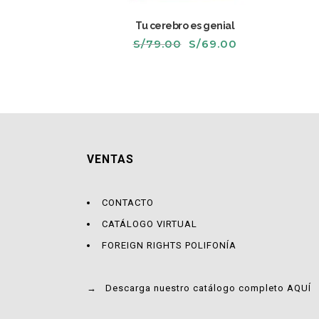
Tu cerebro es genial
El
El
S/
79.00
S/
69.00
precio
precio
original
actual
era:
es:
S/79.00.
S/69.00.
VENTAS
CONTACTO
CATÁLOGO VIRTUAL
FOREIGN RIGHTS POLIFONÍA
→
Descarga nuestro catálogo completo AQUÍ