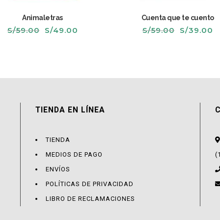
Animaletras
Cuenta que te cuento
El
El
El
El
S/
59.00
S/
49.00
S/
59.00
S/
39.00
precio
precio
precio
p
original
actual
original
a
era:
es:
era:
e
S/59.00.
S/49.00.
S/59.00.
S
TIENDA EN LÍNEA
TIENDA
MEDIOS DE PAGO
(
ENVÍOS
POLÍTICAS DE PRIVACIDAD
LIBRO DE RECLAMACIONES