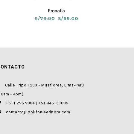
Empatía
El
El
S/
79.00
S/
69.00
recio
precio
precio
ctual
original
actual
s:
era:
es:
/39.00.
S/79.00.
S/69.00.
CONTACTO
Calle Trípoli 233 - Miraflores, Lima-Perú
10am - 4pm)
+511 296 9864 | +51 946153086
contacto@polifoniaeditora.com