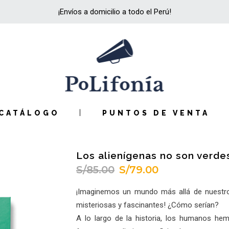
¡Envíos a domicilio a todo el Perú!
CATÁLOGO
PUNTOS DE VENTA
Los alienígenas no son verde
S/
85.00
S/
79.00
El
El
precio
precio
¡Imaginemos un mundo más allá de nuestro p
original
actual
misteriosas y fascinantes! ¿Cómo serían?
era:
es:
A lo largo de la historia, los humanos hem
S/85.00.
S/79.00.