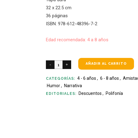
32 x 22.5 cm
36 páginas
ISBN: 978-612-48396-7-2
Edad recomendada: 4 a 8 años
AÑADIR AL CARRITO
4 - 6 años
,
6 - 8 años
,
Amista
CATEGORÍAS:
Humor
,
Narrativa
Descuentos
,
Polifonía
EDITORIALES: