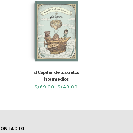
El Capitán de los cielos
intermedios
recio
El
El
S/
69.00
S/
49.00
ctual
precio
precio
s:
original
actual
/29.00.
era:
es:
S/69.00.
S/49.00.
CONTACTO