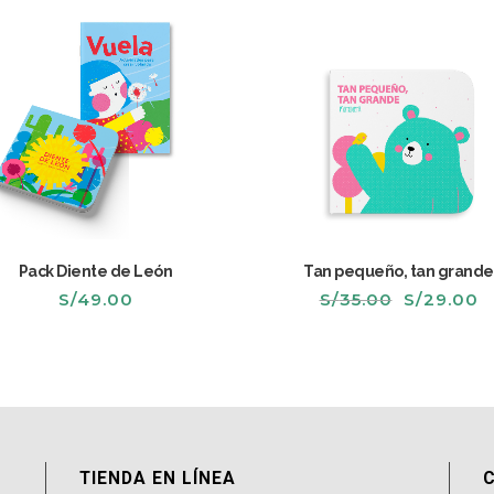
Pack Diente de León
Tan pequeño, tan grande
El
El
S/
49.00
S/
35.00
S/
29.00
precio
p
original
a
era:
e
S/35.00.
S
TIENDA EN LÍNEA