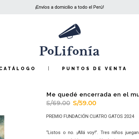
¡Envíos a domicilio a todo el Perú!
CATÁLOGO
PUNTOS DE VENTA
Me quedé encerrada en el m
S/
69.00
S/
59.00
El
El
precio
precio
PREMIO FUNDACIÓN CUATRO GATOS 2024
original
actual
era:
es:
“Listos o no. ¡Allá voy!”. Tres niños juega
S/69.00.
S/59.00.