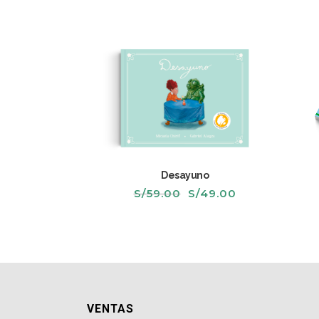
Desayuno
El
El
S/
59.00
S/
49.00
precio
precio
original
actual
era:
es:
S/59.00.
S/49.00.
VENTAS