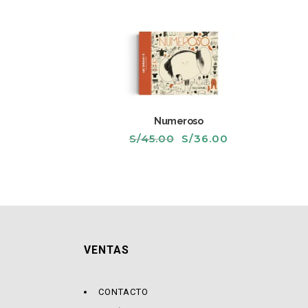
Numeroso
El
El
S/
45.00
S/
36.00
precio
precio
original
actual
era:
es:
S/45.00.
S/36.00.
VENTAS
CONTACTO