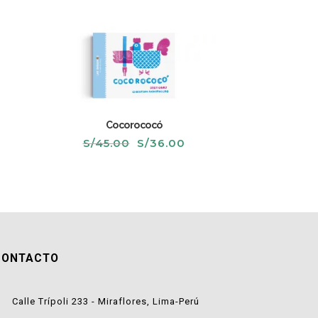
Cocorococó
El
El
S/
45.00
S/
36.00
recio
precio
precio
ctual
original
actual
s:
era:
es:
/36.00.
S/45.00.
S/36.00.
CONTACTO
Calle Trípoli 233 - Miraflores, Lima-Perú