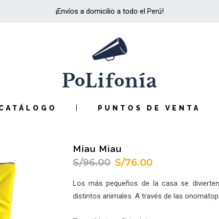
¡Envíos a domicilio a todo el Perú!
CATÁLOGO
PUNTOS DE VENTA
Miau Miau
S/
96.00
S/
76.00
El
El
precio
precio
Los más pequeños de la casa se divierten 
original
actual
distintos animales. A través de las onomatope
era:
es:
S/96.00.
S/76.00.