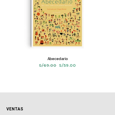
Abecedario
El
El
S/
69.00
S/
59.00
precio
precio
original
actual
era:
es:
S/69.00.
S/59.00.
VENTAS