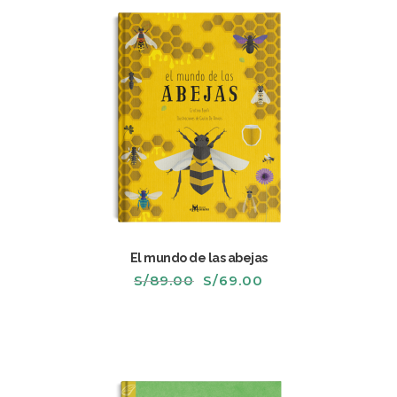
El mundo de las abejas
El
El
S/
89.00
S/
69.00
precio
precio
original
actual
era:
es:
S/89.00.
S/69.00.