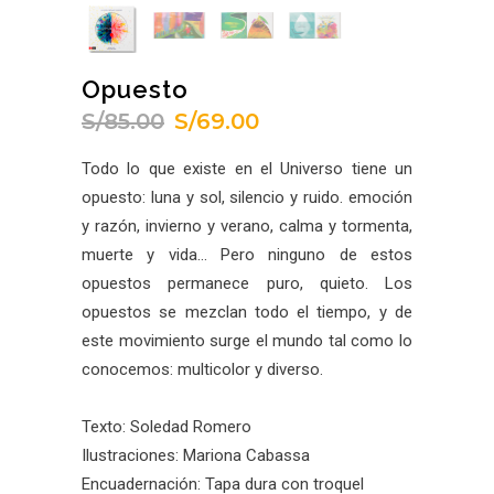
Opuesto
S/
85.00
S/
69.00
El
El
precio
precio
Todo lo que existe en el Universo tiene un
original
actual
opuesto: luna y sol, silencio y ruido. emoción
era:
es:
y razón, invierno y verano, calma y tormenta,
S/85.00.
S/69.00.
muerte y vida… Pero ninguno de estos
opuestos permanece puro, quieto. Los
opuestos se mezclan todo el tiempo, y de
este movimiento surge el mundo tal como lo
conocemos: multicolor y diverso.
Texto: Soledad Romero
Ilustraciones: Mariona Cabassa
Encuadernación: Tapa dura con troquel