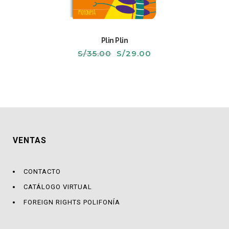
Plin Plin
El
El
S/
35.00
S/
29.00
precio
precio
original
actual
era:
es:
S/35.00.
S/29.00.
VENTAS
CONTACTO
CATÁLOGO VIRTUAL
FOREIGN RIGHTS POLIFONÍA