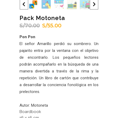
Pack Motoneta
S/
70.00
S/
55.00
El
El
precio
precio
Pon Pon
original
actual
El señor Amarillo perdió su sombrero. Un
era:
es:
pajarito entra por la ventana con el objetivo
S/70.00.
S/55.00.
de encontrarlo. Los pequeños lectores
podrán acompañarlo en la búsqueda de una
manera divertida a través de la rima y la
repetición. Un libro de cartón que contribuye
a desarrollar la conciencia fonológica en los
prelectores.
Autor: Motoneta
Boardbook
16 x 16 cm