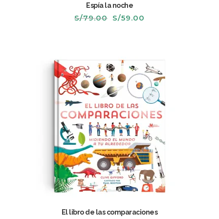
Espía la noche
El
El
S/
79.00
S/
59.00
precio
precio
original
actual
era:
es:
S/79.00.
S/59.00.
El libro de las comparaciones