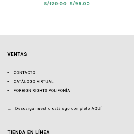
El
El
S/
120.00
S/
96.00
precio
precio
original
actual
era:
es:
S/120.00.
S/96.00.
VENTAS
CONTACTO
CATÁLOGO VIRTUAL
FOREIGN RIGHTS POLIFONÍA
→
Descarga nuestro catálogo completo AQUÍ
TIENDA EN LÍNEA