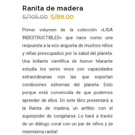
Ranita de madera
S/
105.00
S/
89.00
El
El
precio
precio
Primer volumen de la colección «LIGA
original
actual
INDESTRUCTIBLES» que nace como una
era:
es:
respuesta a la eco angustia de muchos niños
S/105.00.
S/89.00.
y niñas preocupados por la salud del planeta.
Una brillante científica de humor hilarante
estudia los seres vivos con capacidades
extraordinarias con las que soportan
condiciones extremas del planeta. Esto
porque está convencida de que podemos
aprender de ellos. En este libro presentará a
la Ranita de madera, un anfibio con el
superpoder de congelarse. Lo hará a través
de un diálogo coral con un par de niños y ¡la
mismísima ranita!