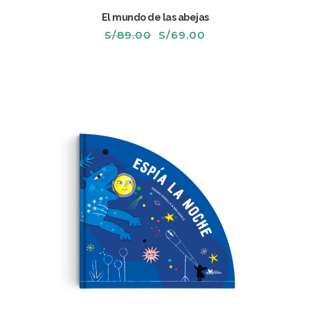
El mundo de las abejas
El
El
S/
89.00
S/
69.00
precio
precio
original
actual
era:
es:
S/89.00.
S/69.00.