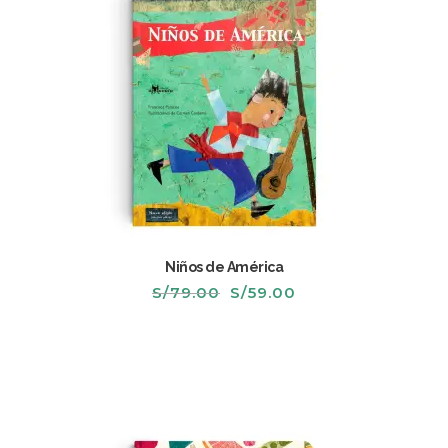
Niños de América
El
El
S/
79.00
S/
59.00
precio
precio
original
actual
era:
es:
S/79.00.
S/59.00.