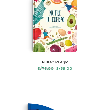
Nutre tu cuerpo
El
El
S/
75.00
S/
59.00
precio
precio
original
actual
era:
es:
S/75.00.
S/59.00.