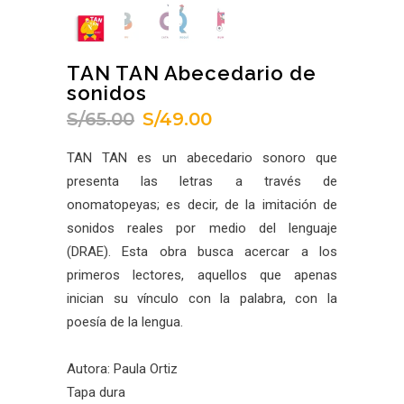
TAN TAN Abecedario de
sonidos
S/
65.00
S/
49.00
El
El
precio
precio
TAN TAN es un abecedario sonoro que
original
actual
presenta las letras a través de
era:
es:
onomatopeyas; es decir, de la imitación de
S/65.00.
S/49.00.
sonidos reales por medio del lenguaje
(DRAE). Esta obra busca acercar a los
primeros lectores, aquellos que apenas
inician su vínculo con la palabra, con la
poesía de la lengua.
Autora: Paula Ortiz
Tapa dura