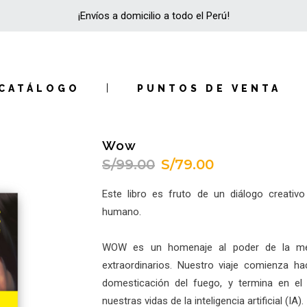
¡Envíos a domicilio a todo el Perú!
CATÁLOGO
PUNTOS DE VENTA
Wow
S/
99.00
S/
79.00
El
El
precio
precio
Este libro es fruto de un diálogo creativo e
original
actual
humano.
era:
es:
S/99.00.
S/79.00.
WOW es un homenaje al poder de la m
extraordinarios. Nuestro viaje comienza h
domesticación del fuego, y termina en el 
nuestras vidas de la inteligencia artificial (IA).