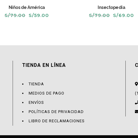
Niños de América
Insectopedia
El
El
El
E
S/
79.00
S/
59.00
S/
79.00
S/
69.00
precio
precio
precio
p
original
actual
original
a
era:
es:
era:
e
S/79.00.
S/59.00.
S/79.00.
S
TIENDA EN LÍNEA
TIENDA
MEDIOS DE PAGO
(
ENVÍOS
POLÍTICAS DE PRIVACIDAD
LIBRO DE RECLAMACIONES