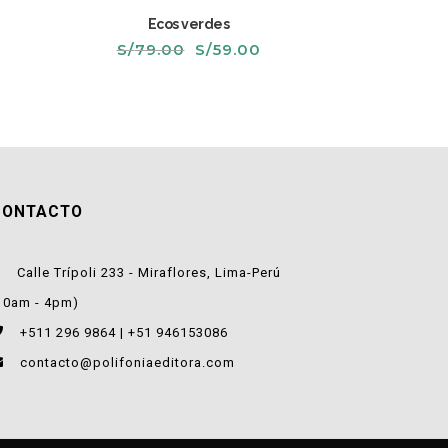
Ecos verdes
l
El
El
S/
79.00
S/
59.00
recio
precio
precio
ctual
original
actual
s:
era:
es:
/69.00.
S/79.00.
S/59.00.
CONTACTO
Calle Trípoli 233 - Miraflores, Lima-Perú
10am - 4pm)
+511 296 9864 | +51 946153086
contacto@polifoniaeditora.com