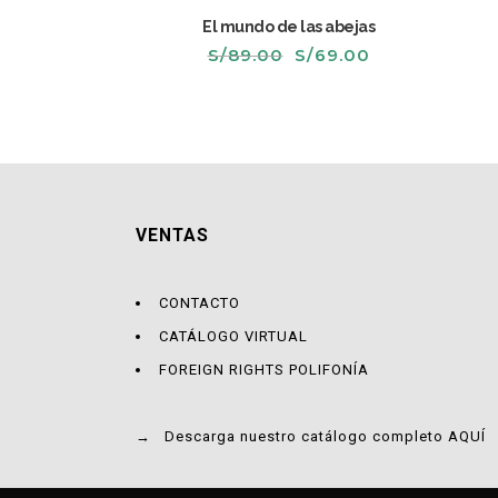
El mundo de las abejas
El
El
S/
89.00
S/
69.00
precio
precio
original
actual
era:
es:
S/89.00.
S/69.00.
VENTAS
CONTACTO
CATÁLOGO VIRTUAL
FOREIGN RIGHTS POLIFONÍA
→
Descarga nuestro catálogo completo AQUÍ