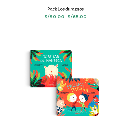
Pack Los duraznos
El
El
S/
90.00
S/
65.00
precio
precio
original
actual
era:
es:
S/90.00.
S/65.00.