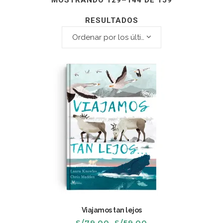
MOSTRANDO 129–144 DE 159
RESULTADOS
Ordenar por los últimos
Viajamos tan lejos
El
El
S/
79.00
S/
59.00