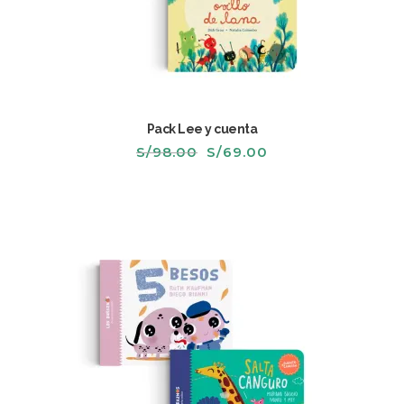
Pack Lee y cuenta
El
El
S/
98.00
S/
69.00
precio
precio
original
actual
era:
es:
S/98.00.
S/69.00.