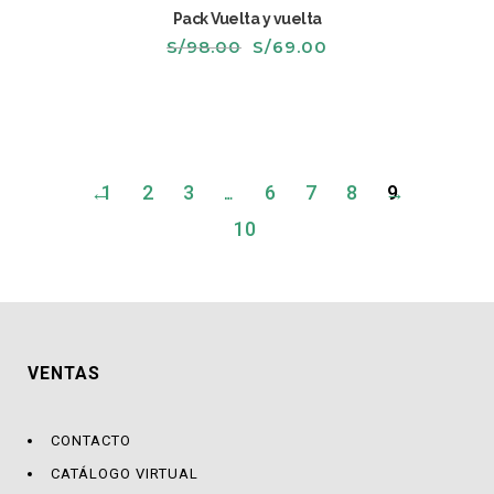
Pack Vuelta y vuelta
El
El
S/
98.00
S/
69.00
precio
precio
original
actual
era:
es:
S/98.00.
S/69.00.
←
1
2
3
…
6
7
8
→
9
10
VENTAS
CONTACTO
CATÁLOGO VIRTUAL