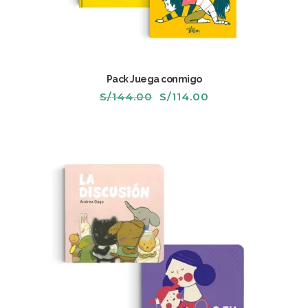
Pack Juega conmigo
El
El
S/
144.00
S/
114.00
precio
precio
original
actual
era:
es:
S/144.00.
S/114.00.