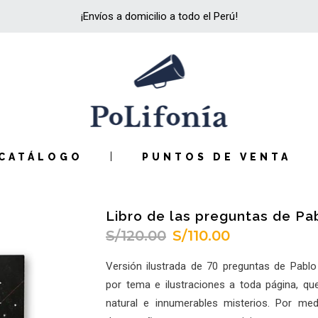
¡Envíos a domicilio a todo el Perú!
CATÁLOGO
PUNTOS DE VENTA
Libro de las preguntas de P
S/
120.00
S/
110.00
El
El
precio
precio
Versión ilustrada de 70 preguntas de Pabl
original
actual
por tema e ilustraciones a toda página, qu
era:
es:
natural e innumerables misterios. Por med
S/120.00.
S/110.00.