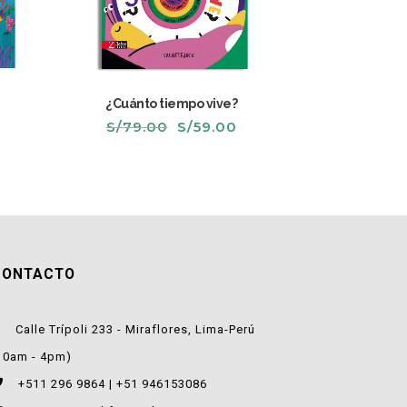
¿Cuánto tiempo vive?
El
El
S/
79.00
S/
59.00
recio
precio
precio
ctual
original
actual
s:
era:
es:
/59.00.
S/79.00.
S/59.00.
CONTACTO
Calle Trípoli 233 - Miraflores, Lima-Perú
10am - 4pm)
+511 296 9864 | +51 946153086