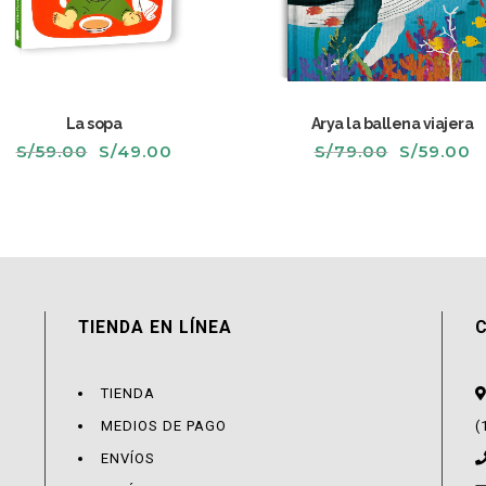
La sopa
Arya la ballena viajera
El
El
El
El
S/
59.00
S/
49.00
S/
79.00
S/
59.00
precio
precio
precio
p
original
actual
original
a
era:
es:
era:
e
S/59.00.
S/49.00.
S/79.00.
S
TIENDA EN LÍNEA
TIENDA
MEDIOS DE PAGO
(
ENVÍOS