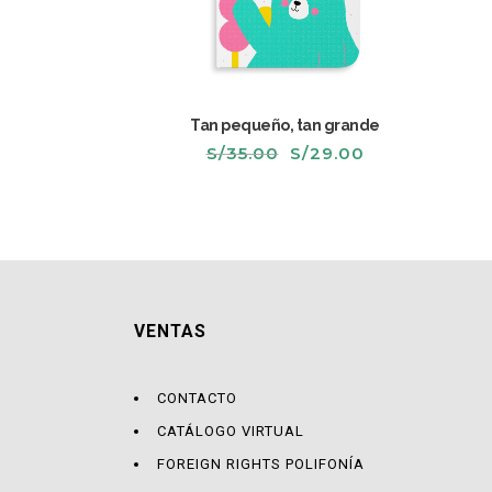
Tan pequeño, tan grande
El
El
S/
35.00
S/
29.00
precio
precio
original
actual
era:
es:
S/35.00.
S/29.00.
VENTAS
CONTACTO
CATÁLOGO VIRTUAL
FOREIGN RIGHTS POLIFONÍA