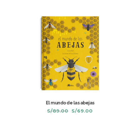
El mundo de las abejas
El
El
S/
89.00
S/
69.00
precio
precio
original
actual
era:
es:
S/89.00.
S/69.00.