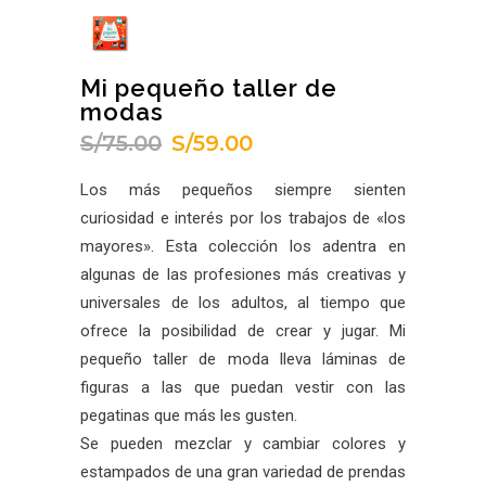
Mi pequeño taller de
modas
S/
75.00
S/
59.00
El
El
precio
precio
Los más pequeños siempre sienten
original
actual
curiosidad e interés por los trabajos de «los
era:
es:
mayores». Esta colección los adentra en
S/75.00.
S/59.00.
algunas de las profesiones más creativas y
universales de los adultos, al tiempo que
ofrece la posibilidad de crear y jugar. Mi
pequeño taller de moda lleva láminas de
figuras a las que puedan vestir con las
pegatinas que más les gusten.
Se pueden mezclar y cambiar colores y
estampados de una gran variedad de prendas