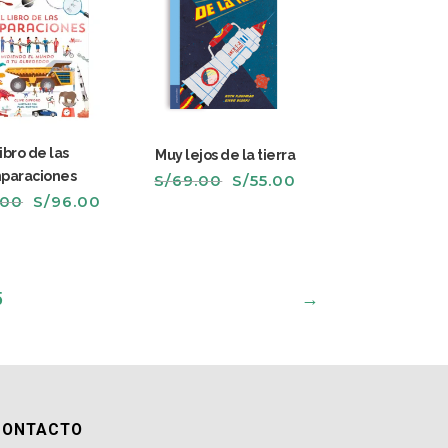
libro de las
Muy lejos de la tierra
paraciones
El
El
S/
69.00
S/
55.00
precio
precio
El
El
.00
S/
96.00
original
actual
precio
precio
era:
es:
original
actual
S/69.00.
S/55.00.
era:
es:
S/120.00.
S/96.00.
5
→
CONTACTO