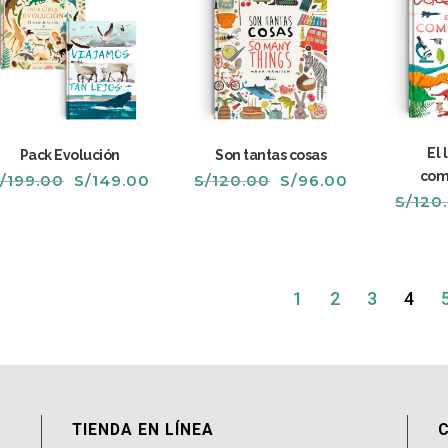
El 
Pack Evolución
Son tantas cosas
com
El
El
El
El
/
199.00
S/
149.00
S/
120.00
S/
96.00
precio
precio
precio
precio
S/
120
original
actual
original
actual
era:
es:
era:
es:
S/199.00.
S/149.00.
S/120.00.
S/96.00.
1
2
3
4
TIENDA EN LÍNEA