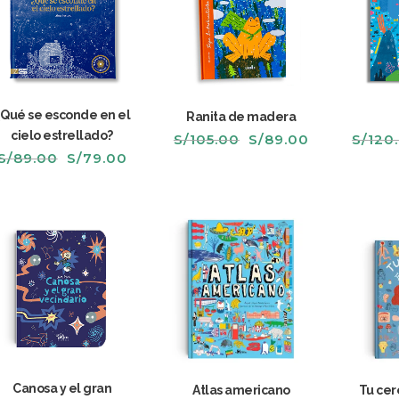
¿Qué se esconde en el
Ranita de madera
cielo estrellado?
El
El
S/
105.00
S/
89.00
S/
120
precio
precio
El
El
S/
89.00
S/
79.00
original
actual
precio
precio
era:
es:
original
actual
S/105.00.
S/89.00.
era:
es:
S/89.00.
S/79.00.
Canosa y el gran
Atlas americano
Tu cer